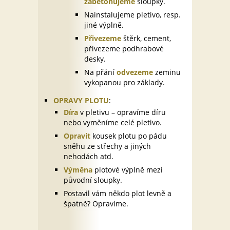
zabetonujeme
sloupky.
Nainstalujeme pletivo, resp.
jiné výplně.
Přivezeme
štěrk, cement,
přivezeme podhrabové
desky.
Na přání
odvezeme
zeminu
vykopanou pro základy.
OPRAVY PLOTU
:
Díra
v pletivu – opravíme díru
nebo vyměníme celé pletivo.
Opravit
kousek plotu po pádu
sněhu ze střechy a jiných
nehodách atd.
Výměna
plotové výplně mezi
původní sloupky.
Postavil vám někdo plot levně a
špatně? Opravíme.