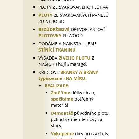
PLOTY ZE SVAŘOVANÉHO PLETIVA
PLOTY
ZE SVAŘOVANÝCH PANELŮ
2D NEBO 3D
BEZÚDRŽBOVÉ
DŘEVOPLASTOVÉ
PLOTOVKY
PILWOOD
DODÁME A NAINSTALUJEME
STÍNÍCÍ TKANINU
VÝSADBA
ŽIVÉHO PLOTU
Z
NAŠICH Thují Smaragd.
KŘÍDLOVÉ
BRANKY A BRÁNY
typizované i NA MÍRU.
REALIZACE:
Změříme
délky stran,
spočítáme
potřebný
materiál.
Demontáž
původního plotu,
pokud se měníte nový za
starý.
Vykopeme
díry pro základy,