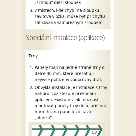
„schodu“ delší sloupek
v místech, kde chybí na sloupku
závitová vložka, může být příchytka
zafixována samořezným šroubem
Speciální instalace (aplikace)
Trny
Panely mají na jedné straně trny o
délce 30 mm, které přesahují
nejvýše položený vodorovný drát.
Obvyklá instalace je instalace s trny
nahoru, což ztěžuje překonání
oplocení. Existuje však možnost
montovat panely trny dolů, přičemž
horní hrana panelů zůstává
„hladká“.