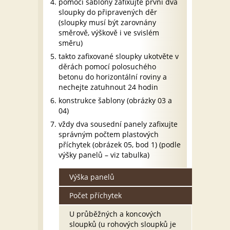
pomocí šablony zafixujte první dva
sloupky do připravených děr
(sloupky musí být zarovnány
směrově, výškově i ve svislém
směru)
takto zafixované sloupky ukotvěte v
děrách pomocí polosuchého
betonu do horizontální roviny a
nechejte zatuhnout 24 hodin
konstrukce šablony (obrázky 03 a
04)
vždy dva sousední panely zafixujte
správným počtem plastových
příchytek (obrázek 05, bod 1) (podle
výšky panelů – viz tabulka)
Výška panelů
Počet příchytek
U průběžných a koncových
sloupků (u rohových sloupků je