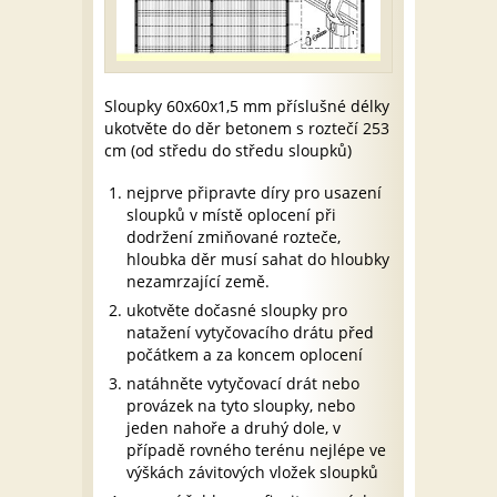
Sloupky 60x60x1,5 mm příslušné délky
ukotvěte do děr betonem s roztečí 253
cm (od středu do středu sloupků)
nejprve připravte díry pro usazení
sloupků v místě oplocení při
dodržení zmiňované rozteče,
hloubka děr musí sahat do hloubky
nezamrzající země.
ukotvěte dočasné sloupky pro
natažení vytyčovacího drátu před
počátkem a za koncem oplocení
natáhněte vytyčovací drát nebo
provázek na tyto sloupky, nebo
jeden nahoře a druhý dole, v
případě rovného terénu nejlépe ve
výškách závitových vložek sloupků