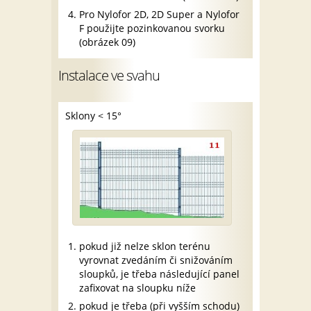
Pro Nylofor 2D, 2D Super a Nylofor
F použijte pozinkovanou svorku
(obrázek 09)
Instalace ve svahu
Sklony < 15°
pokud již nelze sklon terénu
vyrovnat zvedáním či snižováním
sloupků, je třeba následující panel
zafixovat na sloupku níže
pokud je třeba (při vyšším schodu)