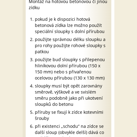
Montáž na hotovou betonovou či jinou
zídku
pokud je k dispozici hotová
betonová zídka lze možno použít
speciální sloupky s dolní přírubou
použijte správnou délku sloupku a
pro rohy použijte rohové sloupky s
patkou
použijte buď sloupky s přilepenou
hliníkovou dolní přírubou (150 x
150 mm) nebo s přivařenou
ocelovou přírubou (130 x 130 mm)
sloupky musí být opět zarovnány
směrově, výškově a ve svislém
směru podobně jako při ukotvení
sloupků do betonu
příruby se fixují k zídce kotevními
šrouby
při existenci „schodu“ na zídce se
další sloup (obvykle delší) dává co