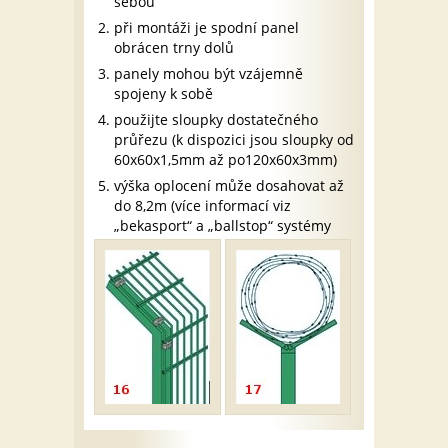
sebou
při montáži je spodní panel
obrácen trny dolů
panely mohou být vzájemně
spojeny k sobě
použijte sloupky dostatečného
průřezu (k dispozici jsou sloupky od
60x60x1,5mm až po120x60x3mm)
výška oplocení může dosahovat až
do 8,2m (více informací viz
„bekasport“ a „ballstop“ systémy