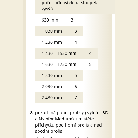
počet příchytek na sloupek
vyšší)
630 mm
3
1 030 mm
3
1 230 mm
4
1 430 – 1530 mm
4
1 630 – 1730 mm
5
1 830 mm
5
2 030 mm
6
2 430 mm
7
pokud má panel prolisy (Nylofor 3D
a Nylofor Medium), umístěte
příchytku pod horní prolis a nad
spodní prolis