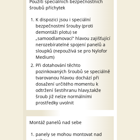
Použití speciálních bezpečnostních
šroubů příchytek
K dispozici jsou i speciální
bezpečnostmí šrouby (proti
demontáži plotu) se
„samoodlamovací“ hlavou zajišťující
nerozebíratelné spojení panelů a
sloupků (nepoužívá se pro Nylofor
Medium)
Při dotahování těchto
pozinkovaných šroubů se speciálně
tvarovanou hlavou dochází při
dosažení určitého momentu k
odtržení šestihranu hlavy,takže
šroub již nelze normálními
prostředky uvolnit
Montáž panelů nad sebe
panely se mohou montovat nad