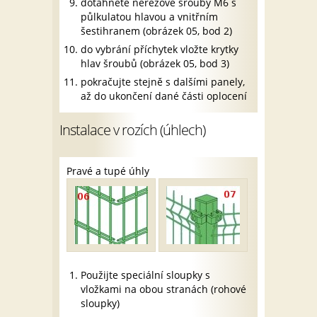
dotáhněte nerezové šrouby M6 s
půlkulatou hlavou a vnitřním
šestihranem (obrázek 05, bod 2)
do vybrání příchytek vložte krytky
hlav šroubů (obrázek 05, bod 3)
pokračujte stejně s dalšími panely,
až do ukončení dané části oplocení
Instalace v rozích (úhlech)
Pravé a tupé úhly
Použijte speciální sloupky s
vložkami na obou stranách (rohové
sloupky)