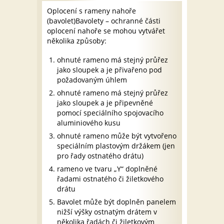
Oplocení s rameny nahoře
(bavolet)Bavolety – ochranné části
oplocení nahoře se mohou vytvářet
několika způsoby:
ohnuté rameno má stejný průřez
jako sloupek a je přivařeno pod
požadovaným úhlem
ohnuté rameno má stejný průřez
jako sloupek a je připevněné
pomocí speciálního spojovacího
aluminiového kusu
ohnuté rameno může být vytvořeno
speciálním plastovým držákem (jen
pro řady ostnatého drátu)
rameno ve tvaru „Y“ doplněné
řadami ostnatého či žiletkového
drátu
Bavolet může být doplněn panelem
nižší výšky ostnatým drátem v
několika řadách či žiletkovým