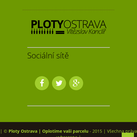
Sociální sítě
| ©
Ploty Ostrava | Oplotíme vaši parcelu
- 2015 | Všechna práva