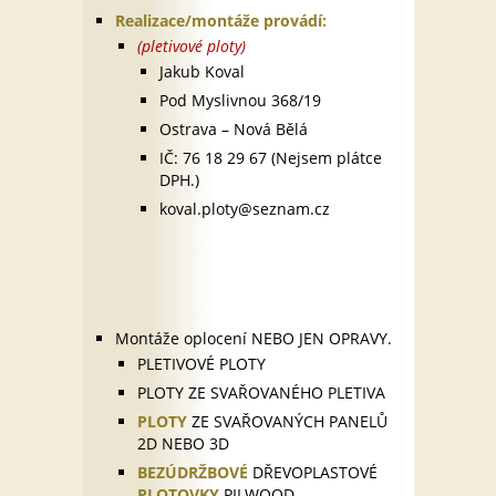
Realizace/montáže provádí:
(pletivové ploty)
Jakub Koval
Pod Myslivnou 368/19
Ostrava – Nová Bělá
IČ: 76 18 29 67 (Nejsem plátce
DPH.)
koval.ploty@seznam.cz
Montáže oplocení NEBO JEN OPRAVY.
PLETIVOVÉ PLOTY
PLOTY ZE SVAŘOVANÉHO PLETIVA
PLOTY
ZE SVAŘOVANÝCH PANELŮ
2D NEBO 3D
BEZÚDRŽBOVÉ
DŘEVOPLASTOVÉ
PLOTOVKY
PILWOOD