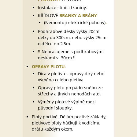
Instalace stínící tkaniny.
KŘÍDLOVÉ
BRANKY A BRÁNY
(Nemontuji elektrické pohony)
.
Podhrabové desky výšky 20cm
délky do 300cm, nebo výšky 25cm
o délce do 2,5m.
!! Nepracujeme s podhrabovými
deskami v. 30cm !!
OPRAVY PLOTU
:
Díra v pletivu – opravy díry nebo
výměna celého pletiva.
Opravy plotu po pádu sněhu ze
střechy a jiných nehodách atd.
Výměny plotové výplně mezi
původní sloupky.
Ploty poctivě. Dělám poctivé základy,
pletivové ploty háčkuji k vodícímu
drátu každým okem.