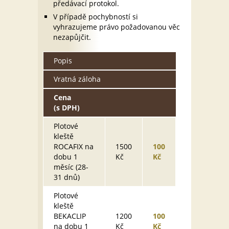
předávací protokol.
V případě pochybností si
vyhrazujeme právo požadovanou věc
nezapůjčit.
Popis
Vratná záloha
Cena
(s DPH)
Plotové
kleště
ROCAFIX na
1500
100
dobu 1
Kč
Kč
měsíc (28-
31 dnů)
Plotové
kleště
BEKACLIP
1200
100
na dobu 1
Kč
Kč