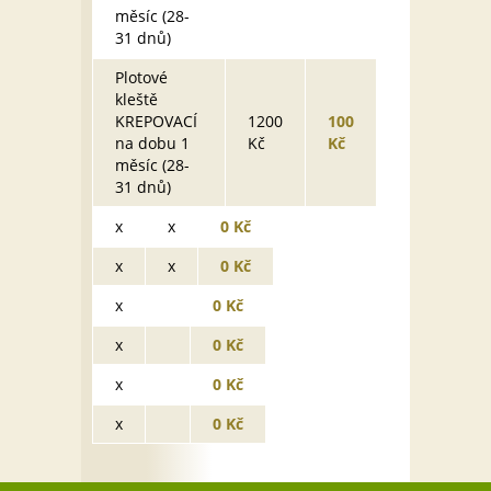
měsíc (28-
31 dnů)
Plotové
kleště
KREPOVACÍ
1200
100
na dobu 1
Kč
Kč
měsíc (28-
31 dnů)
x
x
0 Kč
x
x
0 Kč
x
0 Kč
x
0 Kč
x
0 Kč
x
0 Kč