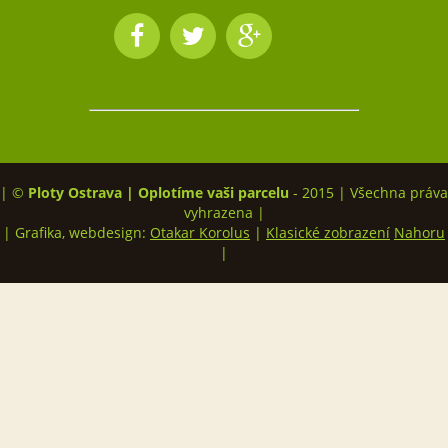
| ©
Ploty Ostrava | Oplotíme vaši parcelu
- 2015 | Všechna práva
vyhrazena |
| Grafika, webdesign:
Otakar Korolus
|
Klasické zobrazení
Nahoru
|