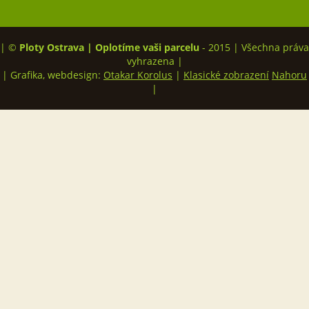
| ©
Ploty Ostrava | Oplotíme vaši parcelu
- 2015 | Všechna práva
vyhrazena |
| Grafika, webdesign:
Otakar Korolus
|
Klasické zobrazení
Nahoru
|