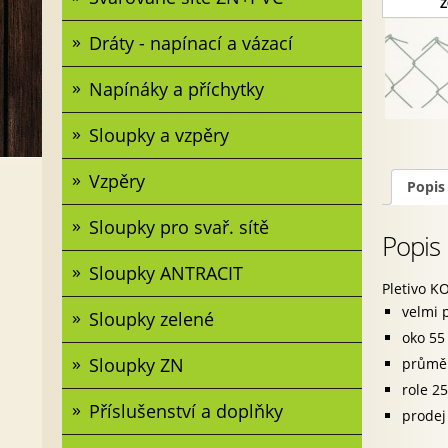
Z
Dráty - napínací a vázací
Napínáky a příchytky
Sloupky a vzpěry
Vzpěry
Popis
Sloupky pro svař. sítě
Popis
Sloupky ANTRACIT
Pletivo K
velmi 
Sloupky zelené
oko 55
Sloupky ZN
průměr
role 2
Příslušenství a doplňky
prodej