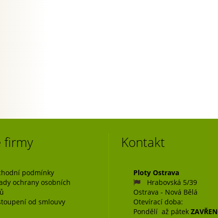
 firmy
Kontakt
hodní podmínky
Ploty Ostrava
ady ochrany osobních
Hrabovská 5/39
jů
Ostrava - Nová Bělá
toupení od smlouvy
Otevírací doba:
Pondělí až pátek
ZAVŘE