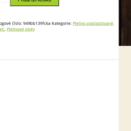
,
,
ogové číslo:
949bb139fc6a
Kategorie:
Pletivo poplastované,
m,
VC
,
Pletivové ploty
né
ství