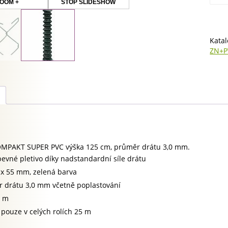
OOM +
STOP SLIDESHOW
SILNÉ
drát
3mm
výška
Katal
125c
ZN+P
role
25m,
zele
množ
OMPAKT SUPER PVC výška 125 cm, průměr drátu 3,0 mm.
pevné pletivo díky nadstandardní síle drátu
 x 55 mm, zelená barva
 drátu 3,0 mm včetně poplastování
5 m
 pouze v celých rolích 25 m