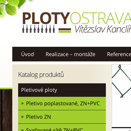
Úvod
Realizace – montáže
Referenc
Katalog produktů
Pletivové ploty
Pletivo poplastované, ZN+PVC
Pletivo ZN
Svařované sítě ZN+PVC