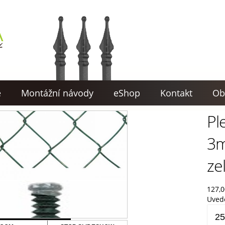
e
Montážní návody
eShop
Kontakt
Ob
Pl
3m
ze
127,
Uved
Pleti
popla