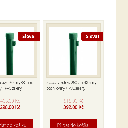
Sleva!
Sleva!
otový 260 cm, 38 mm,
Sloupek plotový 260 cm, 48 mm,
ý + PVC zelený
pozinkovaný + PVC zelený
405,00
Kč
515,00
Kč
Original
Current
Original
Current
298,00
Kč
392,00
Kč
price
price
price
price
was:
is:
was:
is:
405,00 Kč.
298,00 Kč.
515,00 Kč.
392,00 Kč.
dat do košíku
Přidat do košíku