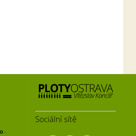
Sociální sítě
NO
-