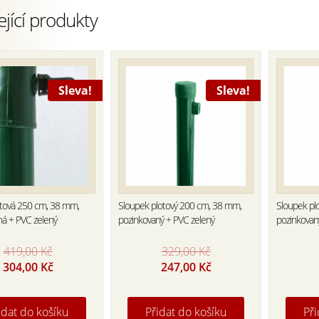
ející produkty
Sleva!
Sleva!
otová 250 cm, 38 mm,
Sloupek plotový 200 cm, 38 mm,
Sloupek pl
ná + PVC zelený
pozinkovaný + PVC zelený
pozinkovan
419,00
Kč
329,00
Kč
Original
Current
Original
Current
304,00
Kč
247,00
Kč
price
price
price
price
was:
is:
was:
is:
419,00 Kč.
304,00 Kč.
329,00 Kč.
247,00 Kč.
idat do košíku
Přidat do košíku
Při