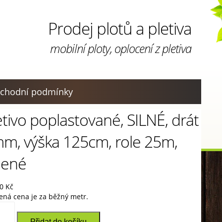
Prodej plotů a pletiva
mobilní ploty, oplocení z pletiva
chodní podmínky
etivo poplastované, SILNÉ, drát
m, výška 125cm, role 25m,
lené
00
Kč
ená cena je za běžný metr.
vo
stované,
Přidat do košíku