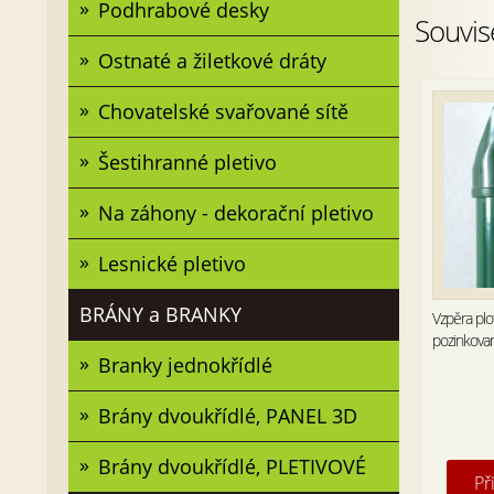
Podhrabové desky
Souvis
Ostnaté a žiletkové dráty
Chovatelské svařované sítě
Šestihranné pletivo
Na záhony - dekorační pletivo
Lesnické pletivo
BRÁNY a BRANKY
Vzpěra pl
pozinkova
Branky jednokřídlé
Brány dvoukřídlé, PANEL 3D
Brány dvoukřídlé, PLETIVOVÉ
Př