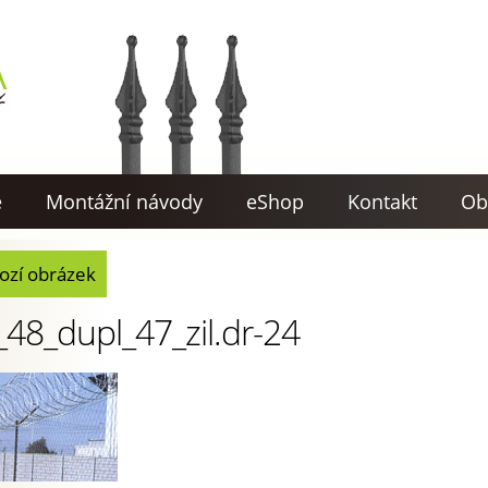
e
Montážní návody
eShop
Kontakt
Ob
ozí obrázek
_48_dupl_47_zil.dr-24