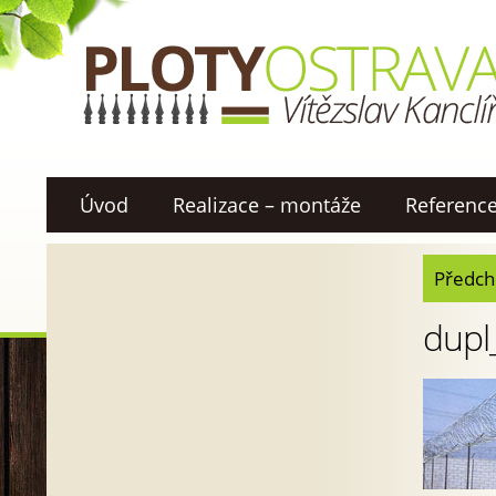
Úvod
Realizace – montáže
Referenc
Předch
dupl