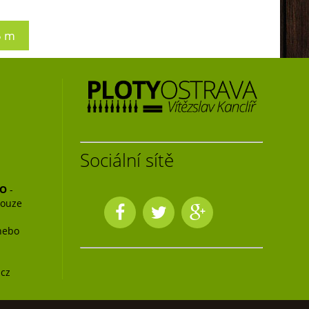
5 m
Sociální sítě
NO
-
pouze
nebo
.cz