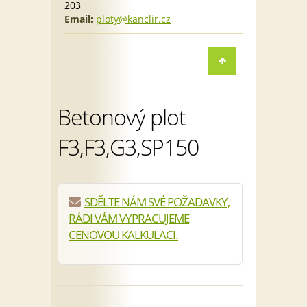
203
Email:
ploty@kanclir.cz
Betonový plot
F3,F3,G3,SP150
SDĚLTE NÁM SVÉ POŽADAVKY,
RÁDI VÁM VYPRACUJEME
CENOVOU KALKULACI.