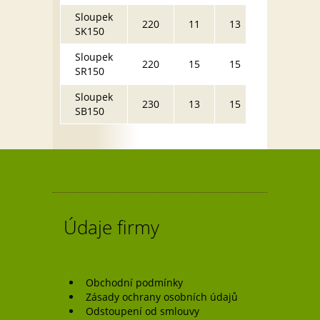
Sloupek
62
220
11
13
SK150
kg
Sloupek
105
220
15
15
SR150
kg
Sloupek
95
230
13
15
SB150
kg
Údaje firmy
Obchodní podmínky
Zásady ochrany osobních údajů
Odstoupení od smlouvy