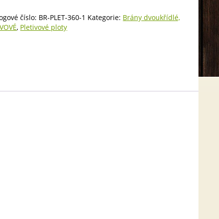
ogové číslo:
BR-PLET-360-1
Kategorie:
Brány dvoukřídlé,
IVOVÉ
,
Pletivové ploty
m,
NÁ
ství