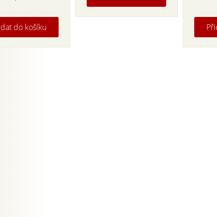
price
price
was:
is:
405,00 Kč.
298,00 Kč.
idat do košíku
Při