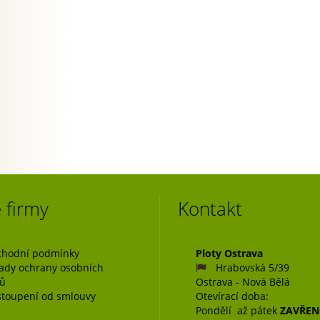
 firmy
Kontakt
hodní podmínky
Ploty Ostrava
ady ochrany osobních
Hrabovská 5/39
jů
Ostrava - Nová Bělá
toupení od smlouvy
Otevírací doba:
Pondělí až pátek
ZAVŘE