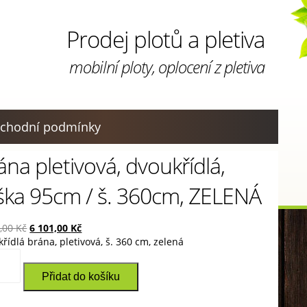
Prodej plotů a pletiva
mobilní ploty, oplocení z pletiva
chodní podmínky
ána pletivová, dvoukřídlá,
ška 95cm / š. 360cm, ZELENÁ
Original
Current
2,00
Kč
6 101,00
Kč
price
price
řídlá brána, pletivová, š. 360 cm, zelená
a
was:
is:
vová,
7
6
Přidat do košíku
řídlá,
442,00 Kč.
101,00 Kč.