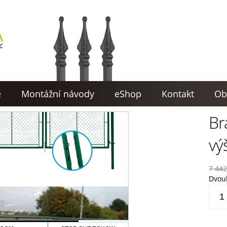
e
Montážní návody
eShop
Kontakt
Ob
Br
vý
7 44
Dvouk
Brán
pleti
dvouk
výška