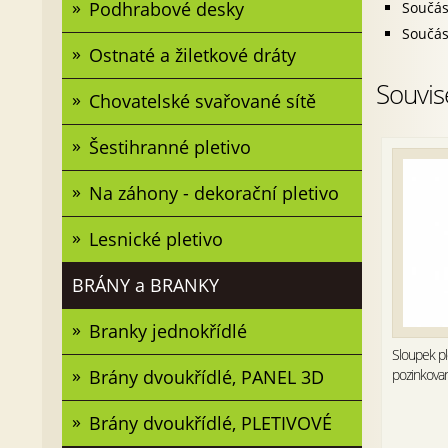
Podhrabové desky
Součás
Součás
Ostnaté a žiletkové dráty
Souvis
Chovatelské svařované sítě
Šestihranné pletivo
Na záhony - dekorační pletivo
Lesnické pletivo
BRÁNY a BRANKY
Branky jednokřídlé
Sloupek p
Brány dvoukřídlé, PANEL 3D
pozinkova
Brány dvoukřídlé, PLETIVOVÉ