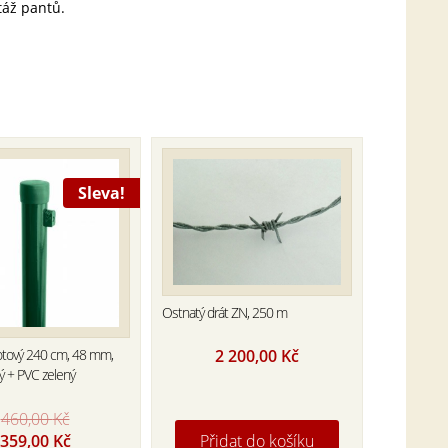
táž pantů.
Sleva!
Ostnatý drát ZN, 250 m
2 200,00
Kč
otový 240 cm, 48 mm,
ý + PVC zelený
460,00
Kč
Original
Current
359,00
Kč
Přidat do košíku