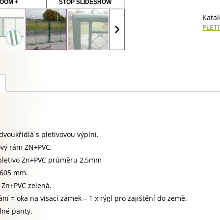
95cm
OOM +
STOP SLIDESHOW
/
Katal
š.
PLET
360c
ZELE
množ
dvoukřídlá s pletivovou výplní.
vý rám ZN+PVC.
pletivo Zn+PVC průměru 2,5mm
3605 mm.
 Zn+PVC zelená.
ní = oka na visací zámek – 1 x rýgl pro zajištění do země.
elné panty.