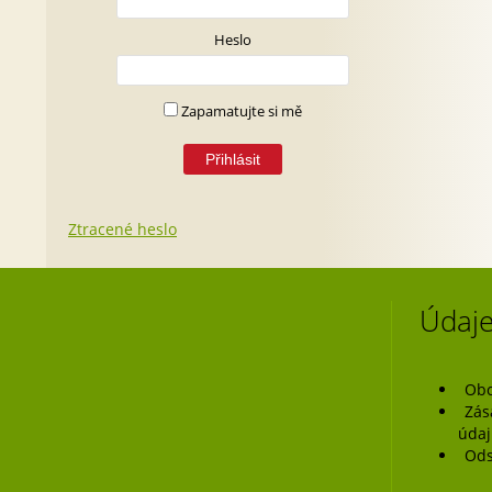
Heslo
Zapamatujte si mě
Ztracené heslo
Údaje
Obc
Zás
úda
Ods