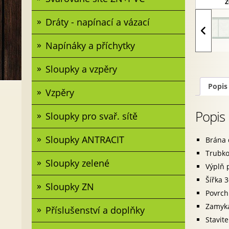
Z
Dráty - napínací a vázací
Napínáky a příchytky
Sloupky a vzpěry
Popis
Vzpěry
Popis
Sloupky pro svař. sítě
Sloupky ANTRACIT
Brána 
Trubko
Sloupky zelené
Výplň 
Šířka 
Sloupky ZN
Povrch
Zamyká
Příslušenství a doplňky
Stavit