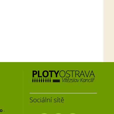
Sociální sítě
NO
-