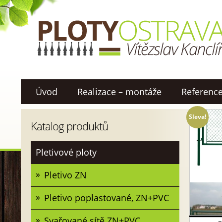
Úvod
Realizace – montáže
Referenc
Sleva!
Katalog produktů
Pletivové ploty
Pletivo ZN
Pletivo poplastované, ZN+PVC
Svařované sítě ZN+PVC