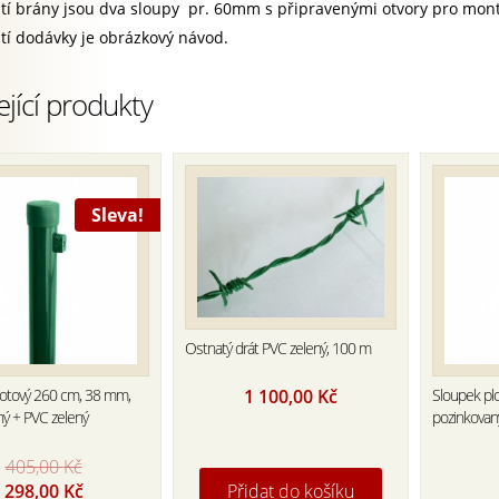
tí brány jsou dva sloupy pr. 60mm s připravenými otvory pro mon
tí dodávky je obrázkový návod.
ející produkty
Sleva!
Ostnatý drát PVC zelený, 100 m
1 100,00
Kč
lotový 260 cm, 38 mm,
Sloupek pl
ný + PVC zelený
pozinkovan
405,00
Kč
Original
Current
298,00
Kč
Přidat do košíku