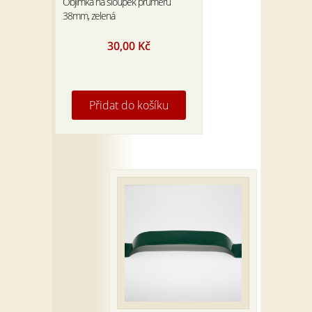
Objímka na sloupek průměru
38mm, zelená
30,00
Kč
Přidat do košíku