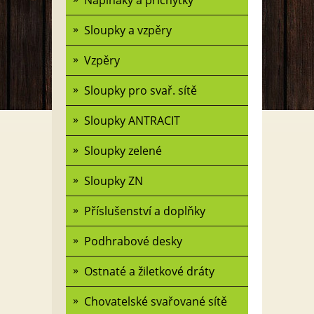
Napínáky a příchytky
Sloupky a vzpěry
Vzpěry
Sloupky pro svař. sítě
Sloupky ANTRACIT
Sloupky zelené
Sloupky ZN
Příslušenství a doplňky
Podhrabové desky
Ostnaté a žiletkové dráty
Chovatelské svařované sítě