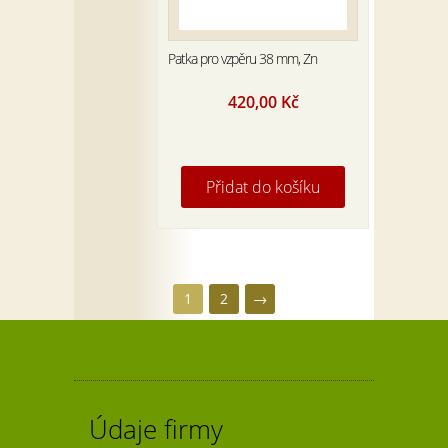
Patka pro vzpěru 38 mm, Zn
420,00
Kč
Přidat do košíku
1
2
→
Údaje firmy