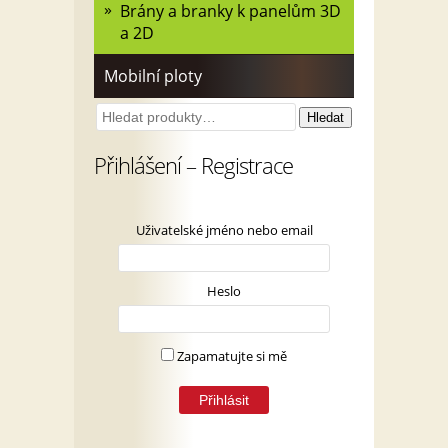
Brány a branky k panelům 3D
a 2D
Mobilní ploty
Hledat:
Hledat
Přihlášení – Registrace
Uživatelské jméno nebo email
Heslo
Zapamatujte si mě