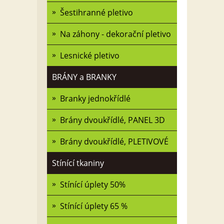
Šestihranné pletivo
Na záhony - dekorační pletivo
Lesnické pletivo
BRÁNY a BRANKY
Branky jednokřídlé
Brány dvoukřídlé, PANEL 3D
Brány dvoukřídlé, PLETIVOVÉ
Stínící tkaniny
Stínící úplety 50%
Stínící úplety 65 %