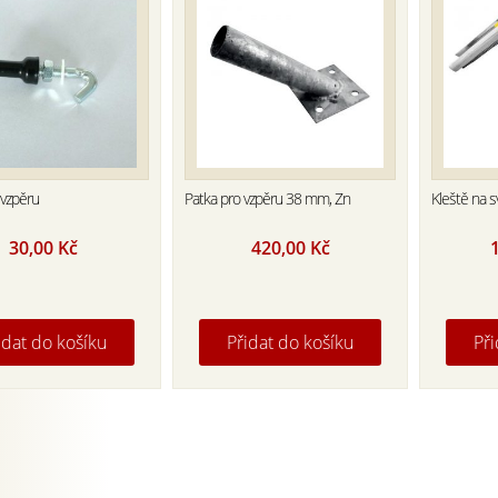
 vzpěru
Patka pro vzpěru 38 mm, Zn
Kleště na s
30,00
Kč
420,00
Kč
idat do košíku
Přidat do košíku
Při