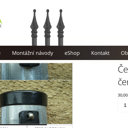
e
Montážní návody
eShop
Kontakt
Ob
Če
če
30,0
Čepk
PVC
na
slou
48mm