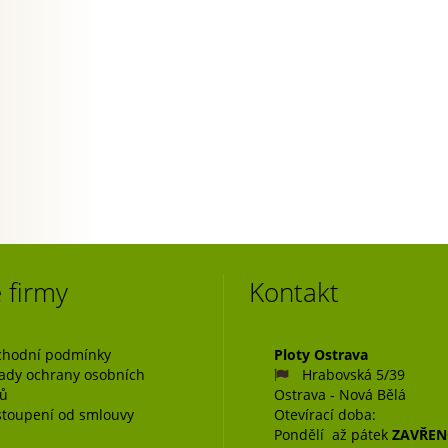
 firmy
Kontakt
hodní podmínky
Ploty Ostrava
ady ochrany osobních
Hrabovská 5/39
jů
Ostrava - Nová Bělá
toupení od smlouvy
Otevírací doba:
Pondělí až pátek
ZAVŘE