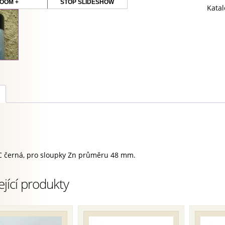
čern
OOM +
STOP SLIDESHOW
Katal
množ
 černá, pro sloupky Zn průměru 48 mm.
ející produkty