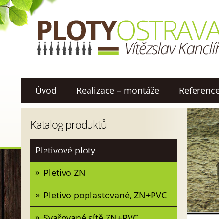
Úvod
Realizace – montáže
Referenc
Katalog produktů
Pletivové ploty
Pletivo ZN
Pletivo poplastované, ZN+PVC
Svařované sítě ZN+PVC