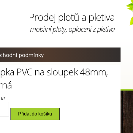
Prodej plotů a pletiva
mobilní ploty, oplocení z pletiva
chodní podmínky
pka PVC na sloupek 48mm,
rná
0
Kč
a
Přidat do košíku
pek
,