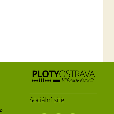
Sociální sítě
NO
-