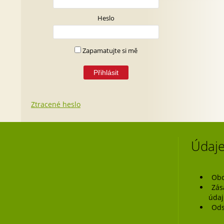
Heslo
Zapamatujte si mě
Ztracené heslo
Údaje
Obc
Zás
úda
Ods