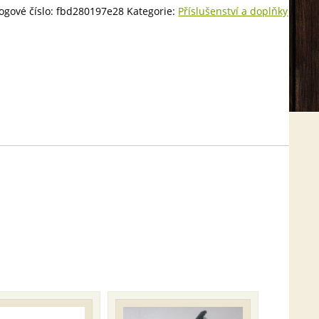
á
ogové číslo:
fbd280197e28
Kategorie:
Příslušenství a doplňky
ství