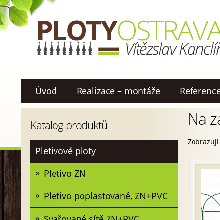
Úvod
Realizace – montáže
Referenc
Na z
Katalog produktů
Zobrazuji
Pletivové ploty
Pletivo ZN
Pletivo poplastované, ZN+PVC
Svařované sítě ZN+PVC