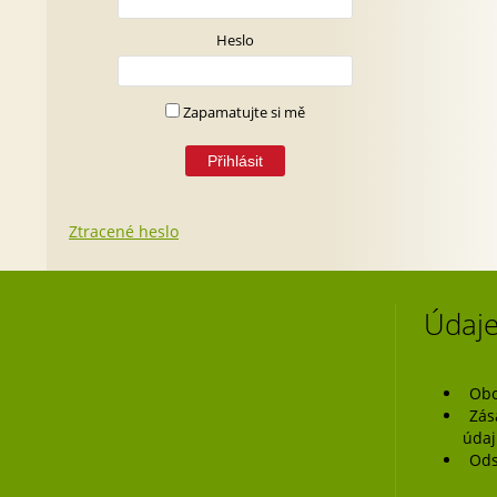
Heslo
Zapamatujte si mě
Ztracené heslo
Údaje
Obc
Zás
úda
Ods