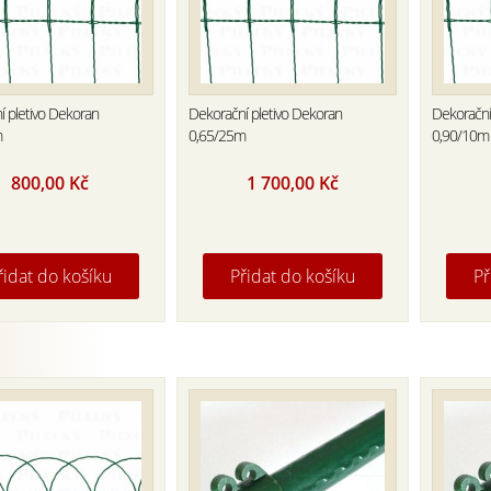
í pletivo Dekoran
Dekorační pletivo Dekoran
Dekorační
m
0,65/25m
0,90/10m
800,00
Kč
1 700,00
Kč
řidat do košíku
Přidat do košíku
Př