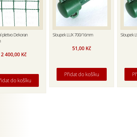
í pletivo Dekoran
Sloupek LUX 700/16mm
Sloupek 
m
51,00
Kč
2 400,00
Kč
Přidat do košíku
Př
řidat do košíku