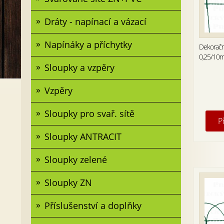
Dráty - napínací a vázací
Napínáky a příchytky
Dekoračn
0,25/10
Sloupky a vzpěry
Vzpěry
Sloupky pro svař. sítě
P
Sloupky ANTRACIT
Sloupky zelené
Sloupky ZN
Příslušenství a doplňky