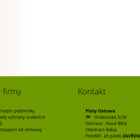
 firmy
Kontakt
hodní podmínky
Ploty Ostrava
ady ochrany osobních
Hrabovská 5/39
jů
Ostrava - Nová Bělá
toupení od smlouvy
Otevírací doba:
Pondělí až pátek
ZAVŘE