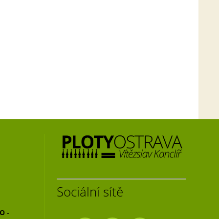
Sociální sítě
NO
-