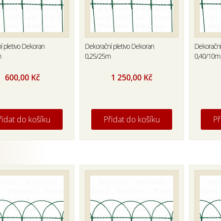
í pletivo Dekoran
Dekorační pletivo Dekoran
Dekorační
m
0,25/25m
0,40/10m
600,00
Kč
1 250,00
Kč
řidat do košíku
Přidat do košíku
Př