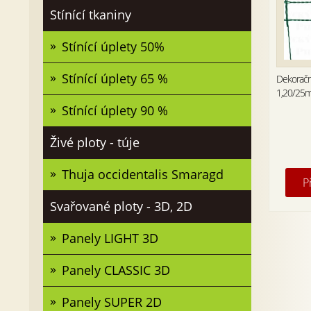
Stínící tkaniny
Stínící úplety 50%
Stínící úplety 65 %
Dekoračn
1,20/25
Stínící úplety 90 %
Živé ploty - túje
Thuja occidentalis Smaragd
P
Svařované ploty - 3D, 2D
Panely LIGHT 3D
Panely CLASSIC 3D
Panely SUPER 2D