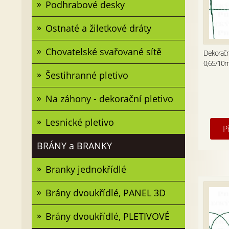
Podhrabové desky
Ostnaté a žiletkové dráty
Chovatelské svařované sítě
Dekoračn
0,65/10
Šestihranné pletivo
Na záhony - dekorační pletivo
Lesnické pletivo
P
BRÁNY a BRANKY
Branky jednokřídlé
Brány dvoukřídlé, PANEL 3D
Brány dvoukřídlé, PLETIVOVÉ