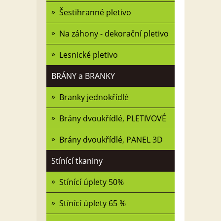
Šestihranné pletivo
Na záhony - dekorační pletivo
Lesnické pletivo
BRÁNY a BRANKY
Branky jednokřídlé
Brány dvoukřídlé, PLETIVOVÉ
Brány dvoukřídlé, PANEL 3D
Stínící tkaniny
Stínící úplety 50%
Stínící úplety 65 %