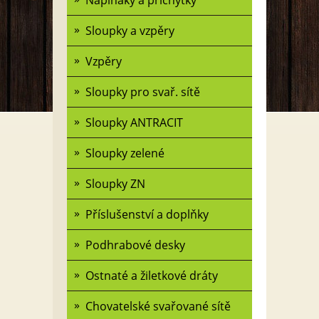
Napínáky a příchytky
Sloupky a vzpěry
Vzpěry
Sloupky pro svař. sítě
Sloupky ANTRACIT
Sloupky zelené
Sloupky ZN
Příslušenství a doplňky
Podhrabové desky
Ostnaté a žiletkové dráty
Chovatelské svařované sítě