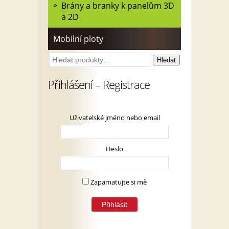
Brány a branky k panelům 3D
a 2D
Mobilní ploty
Hledat:
Hledat
Přihlášení – Registrace
Uživatelské jméno nebo email
Heslo
Zapamatujte si mě