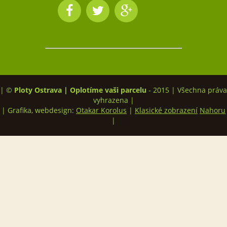
| ©
Ploty Ostrava | Oplotíme vaši parcelu
- 2015 | Všechna práva
vyhrazena |
| Grafika, webdesign:
Otakar Korolus
|
Klasické zobrazení
Nahoru
|