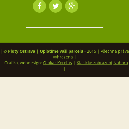
| ©
Ploty Ostrava | Oplotíme vaši parcelu
- 2015 | Všechna práva
vyhrazena |
| Grafika, webdesign:
Otakar Korolus
|
Klasické zobrazení
Nahoru
|