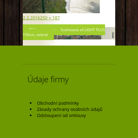
Publikováno:
Původní
2.2.2016
250 × 187
velikost:
Navigace
Přiřazeno:
Svařovaná síť LIGHT PLUS
150cm, zelená
pro
příspěvek
Údaje firmy
Obchodní podmínky
Zásady ochrany osobních údajů
Odstoupení od smlouvy