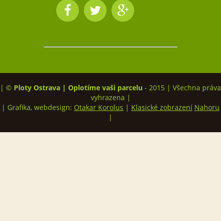
| ©
Ploty Ostrava | Oplotíme vaši parcelu
- 2015 | Všechna práva
vyhrazena |
| Grafika, webdesign:
Otakar Korolus
|
Klasické zobrazení
Nahoru
|