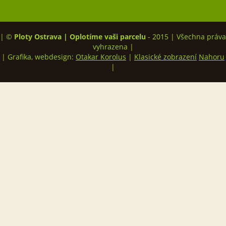
| ©
Ploty Ostrava | Oplotíme vaši parcelu
- 2015 | Všechna práva
vyhrazena |
| Grafika, webdesign:
Otakar Korolus
|
Klasické zobrazení
Nahoru
|