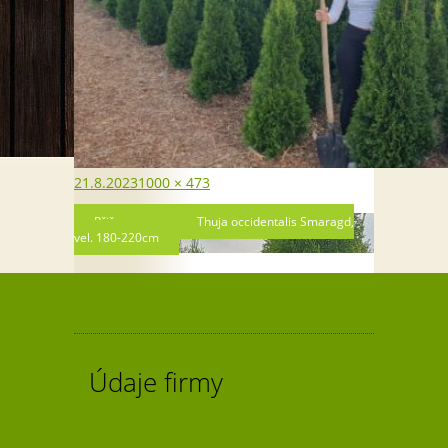
Publikováno:
Původní
21.8.2023
1000 × 473
velikost:
Navigace
Přiřazeno:
Thuja occidentalis Smaragd,
vel. 180-220cm
pro
příspěvek
Údaje firmy