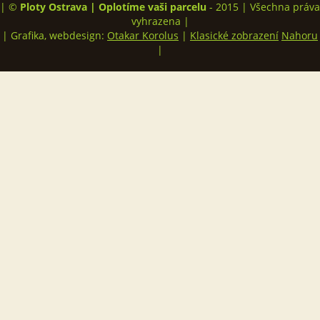
| ©
Ploty Ostrava | Oplotíme vaši parcelu
- 2015 | Všechna práva
vyhrazena |
| Grafika, webdesign:
Otakar Korolus
|
Klasické zobrazení
Nahoru
|