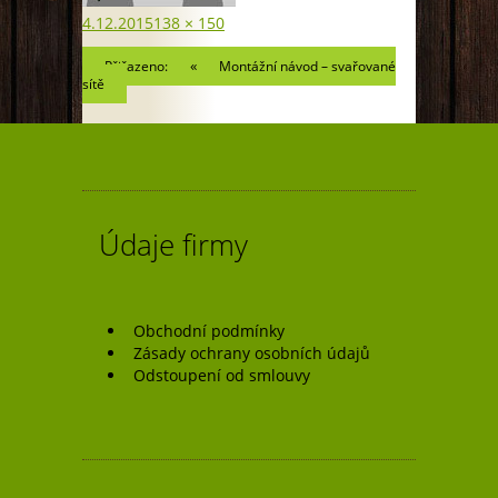
Publikováno:
Původní
4.12.2015
138 × 150
velikost:
Navigace
Přiřazeno:
Montážní návod – svařované
sítě
pro
příspěvek
Údaje firmy
Obchodní podmínky
Zásady ochrany osobních údajů
Odstoupení od smlouvy