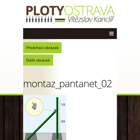
Předchozí obrázek
Další obrázek
montaz_pantanet_02