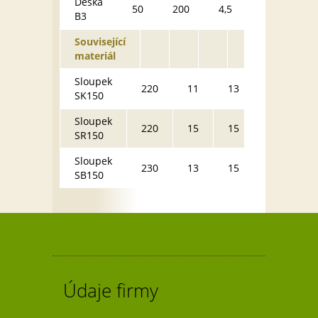
Deska
75
50
200
4,5
B3
kg
Související
materiál
Sloupek
62
220
11
13
SK150
kg
Sloupek
105
220
15
15
SR150
kg
Sloupek
95
230
13
15
SB150
kg
Údaje firmy