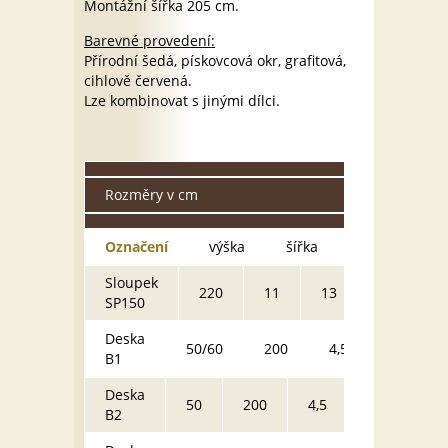
Montážní šířka 205 cm.
Barevné provedení:
Přírodní šedá, pískovcová okr, grafitová,
cihlově červená.
Lze kombinovat s jinými dílci.
Rozměry v cm
Označení
výška
šířka
hloubka
Sloupek
60
220
11
13
SP150
kg
Deska
65
50/60
200
4,5
B1
kg
Deska
70
50
200
4,5
B2
kg