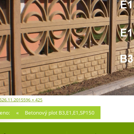
no:
Původní
5
26.11.2015
596 × 425
velikost:
ace
zeno:
Betonový plot B3,E1,E1,SP150