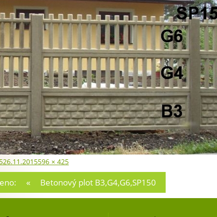
no:
Původní
5
26.11.2015
596 × 425
velikost:
ace
zeno:
Betonový plot B3,G4,G6,SP150