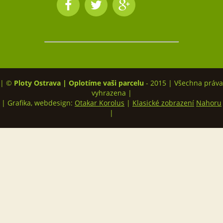
| ©
Ploty Ostrava | Oplotíme vaši parcelu
- 2015 | Všechna práva
vyhrazena |
| Grafika, webdesign:
Otakar Korolus
|
Klasické zobrazení
Nahoru
|