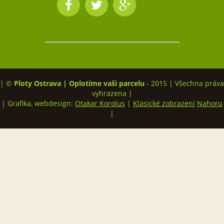
| ©
Ploty Ostrava | Oplotíme vaši parcelu
- 2015 | Všechna práva
vyhrazena |
| Grafika, webdesign:
Otakar Korolus
|
Klasické zobrazení
Nahoru
|