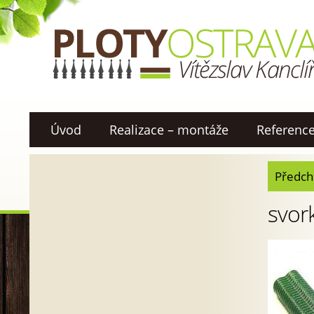
Úvod
Realizace – montáže
Referenc
Předch
svor