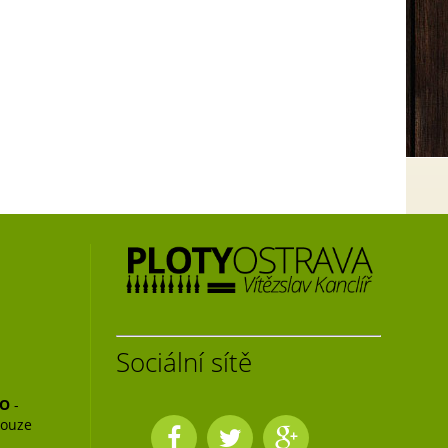
Sociální sítě
NO
-
pouze