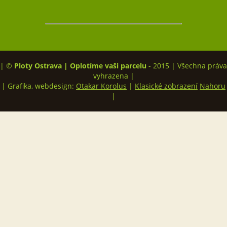
| ©
Ploty Ostrava | Oplotíme vaši parcelu
- 2015 | Všechna práva
vyhrazena |
| Grafika, webdesign:
Otakar Korolus
|
Klasické zobrazení
Nahoru
|