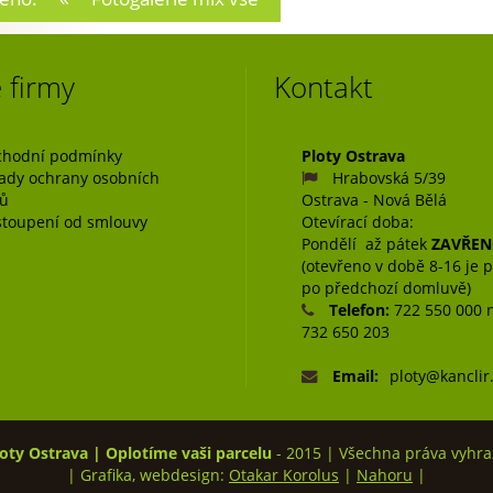
ace
ěvek
 firmy
Kontakt
hodní podmínky
Ploty Ostrava
ady ochrany osobních
Hrabovská 5/39
jů
Ostrava - Nová Bělá
toupení od smlouvy
Otevírací doba:
Pondělí až pátek
ZAVŘE
(otevřeno v době 8-16 je 
po předchozí domluvě)
Telefon:
722 550 000 
732 650 203
Email:
ploty@kanclir
oty Ostrava | Oplotíme vaši parcelu
- 2015 | Všechna práva vyhra
| Grafika, webdesign:
Otakar Korolus
|
Nahoru
|