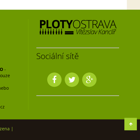
Sociální sítě
NO
-
pouze
nebo
.cz
zena |