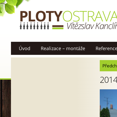
Úvod
Realizace – montáže
Referenc
Předch
2014