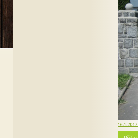
Publiková
16.1.2017
Přiřa