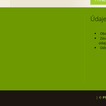
Navig
pro
přísp
Údaje
Obc
Zás
úda
Ods
| ©
Pl