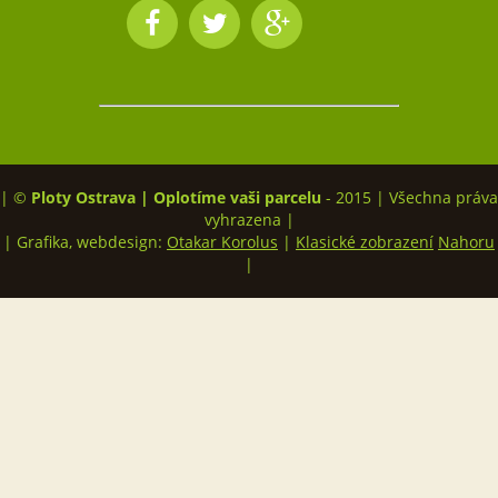
| ©
Ploty Ostrava | Oplotíme vaši parcelu
- 2015 | Všechna práva
vyhrazena |
| Grafika, webdesign:
Otakar Korolus
|
Klasické zobrazení
Nahoru
|