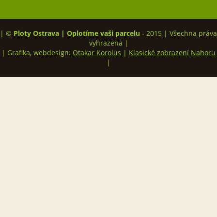
| ©
Ploty Ostrava | Oplotíme vaši parcelu
- 2015 | Všechna práva
vyhrazena |
| Grafika, webdesign:
Otakar Korolus
|
Klasické zobrazení
Nahoru
|