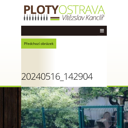
Předchozí obrázek
20240516_142904