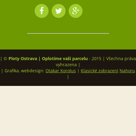
| ©
Ploty Ostrava | Oplotíme vaši parcelu
- 2015 | Všechna práva
vyhrazena |
| Grafika, webdesign:
Otakar Korolus
|
Klasické zobrazení
Nahoru
|