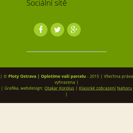
Sociální sítě
| ©
Ploty Ostrava | Oplotíme vaši parcelu
- 2015 | Všechna práva
vyhrazena |
| Grafika, webdesign:
Otakar Korolus
|
Klasické zobrazení
Nahoru
|