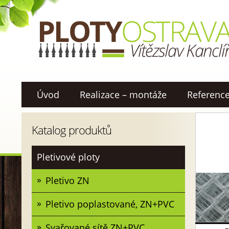
Úvod
Realizace – montáže
Referenc
Katalog produktů
Pletivové ploty
Pletivo ZN
Pletivo poplastované, ZN+PVC
Svařované sítě ZN+PVC