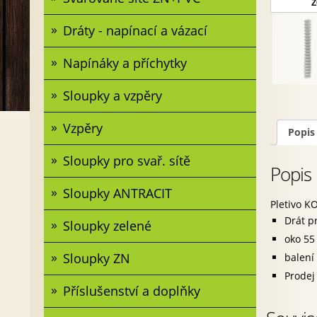
Z
Dráty - napínací a vázací
Napínáky a příchytky
Sloupky a vzpěry
Vzpěry
Popis
Sloupky pro svař. sítě
Popis
Sloupky ANTRACIT
Pletivo K
Drát p
Sloupky zelené
oko 5
Sloupky ZN
balení
Prodej
Příslušenství a doplňky