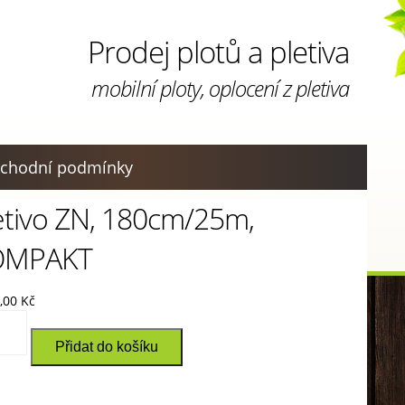
Prodej plotů a pletiva
mobilní ploty, oplocení z pletiva
chodní podmínky
etivo ZN, 180cm/25m,
OMPAKT
5,00
Kč
vo
Přidat do košíku
m/25m,
PAKT
ství