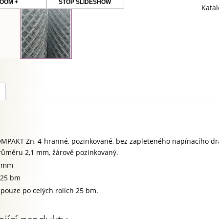
OOM +
STOP SLIDESHOW
Katal
OMPAKT Zn, 4-hranné, pozinkované, bez zapleteného napínacího dr
růměru 2,1 mm, žárově pozinkovaný.
5 mm
 25 bm
 pouze po celých rolích 25 bm.