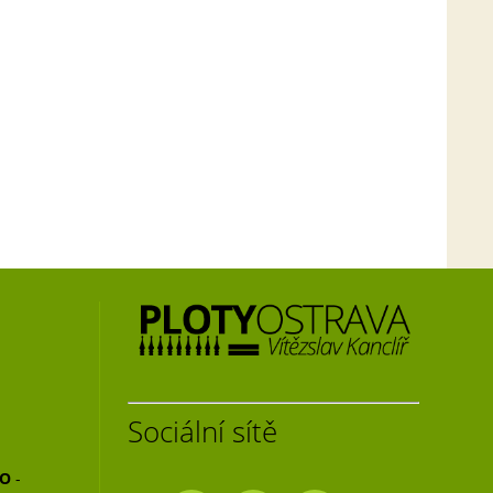
Sociální sítě
NO
-