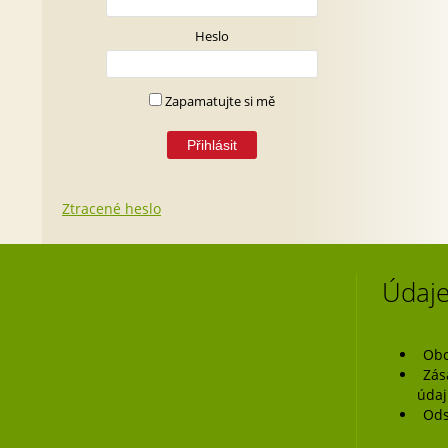
Heslo
Zapamatujte si mě
Ztracené heslo
Údaje
Obc
Zás
úda
Ods