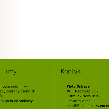
 firmy
Kontakt
hodní podmínky
Ploty Ostrava
ady ochrany osobních
Hrabovská 5/39
jů
Ostrava - Nová Bělá
toupení od smlouvy
Otevírací doba:
Pondělí až pátek
ZAVŘE