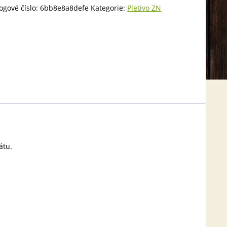
ogové číslo:
6bb8e8a8defe
Kategorie:
Pletivo ZN
átu.