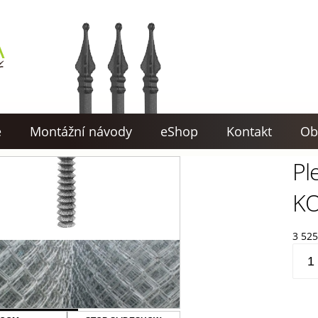
e
Montážní návody
eShop
Kontakt
Ob
Pl
K
3 52
Pleti
ZN,
180c
KOM
množ