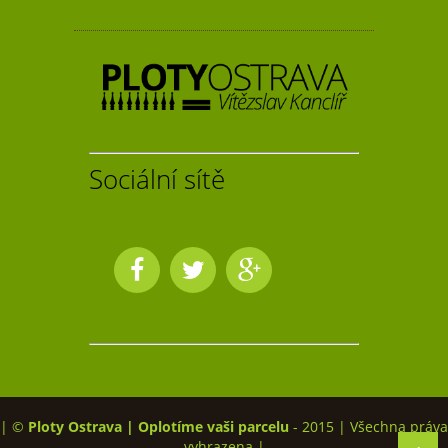
Sociální sítě
| ©
Ploty Ostrava | Oplotíme vaši parcelu
- 2015 | Všechna práva
vyhrazena |