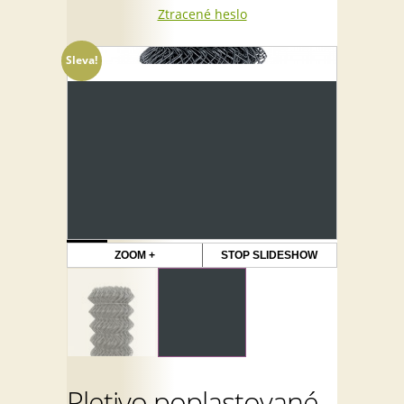
Ztracené heslo
Sleva!
ZOOM +
STOP SLIDESHOW
Pletivo poplastované,