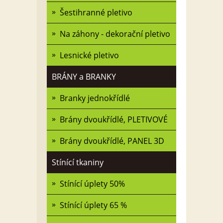
Šestihranné pletivo
Na záhony - dekorační pletivo
Lesnické pletivo
BRÁNY a BRANKY
Branky jednokřídlé
Brány dvoukřídlé, PLETIVOVÉ
Brány dvoukřídlé, PANEL 3D
Stínící tkaniny
Stínící úplety 50%
Stínící úplety 65 %