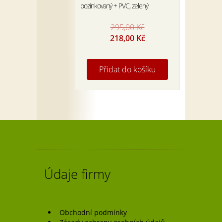
pozinkovaný + PVC, zelený
295,00
Kč
Original
Current
218,00
Kč
price
price
was:
is:
295,00 Kč.
218,00 Kč.
Přidat do košíku
Údaje firmy
Obchodní podmínky