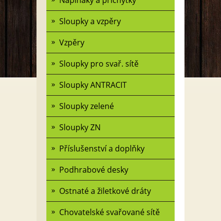
Napínáky a příchytky
Sloupky a vzpěry
Vzpěry
Sloupky pro svař. sítě
Sloupky ANTRACIT
Sloupky zelené
Sloupky ZN
Příslušenství a doplňky
Podhrabové desky
Ostnaté a žiletkové dráty
Chovatelské svařované sítě