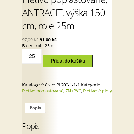
ANTRACIT, výška 150
cm, role 25m
Original
Current
97,00
Kč
91,00
Kč
price
price
Balení role 25 m.
Pletivo
was:
is:
poplastované,
97,00 Kč.
91,00 Kč.
Přidat do košíku
ANTRACIT,
výška
150
cm,
Katalogové číslo:
PL200-1-1-1
Kategorie:
role
Pletivo poplastované, ZN+PVC
,
Pletivové ploty
25m
množství
Popis
Popis