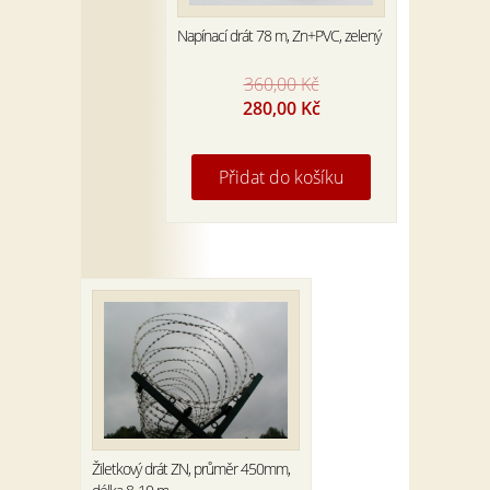
Napínací drát 78 m, Zn+PVC, zelený
360,00
Kč
Original
Current
280,00
Kč
price
price
was:
is:
360,00 Kč.
280,00 Kč.
Přidat do košíku
Žiletkový drát ZN, průměr 450mm,