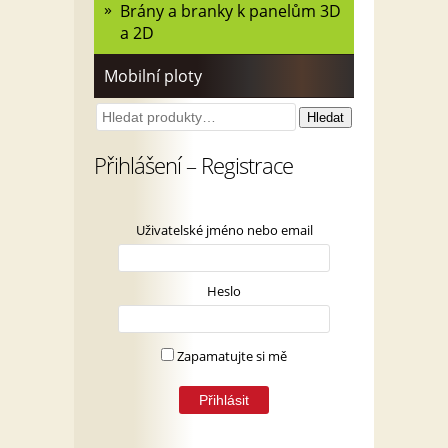
Brány a branky k panelům 3D
a 2D
Mobilní ploty
Hledat:
Hledat
Přihlášení – Registrace
Uživatelské jméno nebo email
Heslo
Zapamatujte si mě