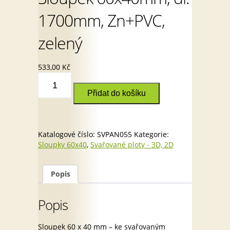
1700mm, Zn+PVC,
zelený
533,00
Kč
Sloupek
60x40mm,
Přidat do košíku
dl.
1700mm,
Zn+PVC,
zelený
Katalogové číslo:
SVPAN055
Kategorie:
množství
Sloupky 60x40
,
Svařované ploty - 3D, 2D
Popis
Popis
Sloupek 60 x 40 mm – ke svařovaným