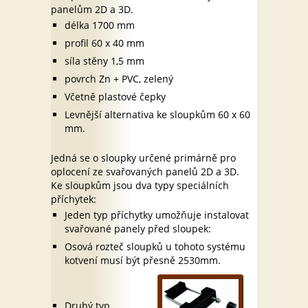
panelům 2D a 3D.
délka 1700 mm
profil 60 x 40 mm
síla stěny 1,5 mm
povrch Zn + PVC, zelený
Včetně plastové čepky
Levnější alternativa ke sloupkům 60 x 60
mm.
Jedná se o sloupky určené primárně pro
oplocení ze svařovaných panelů 2D a 3D.
Ke sloupkům jsou dva typy speciálních
příchytek:
Jeden typ příchytky umožňuje instalovat
svařované panely před sloupek:
Osová rozteč sloupků u tohoto systému
kotvení musí být přesně 2530mm.
Druhý typ