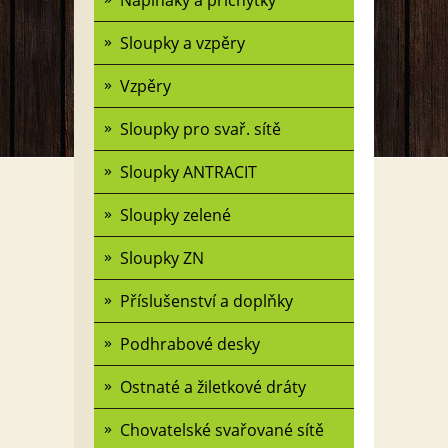
Napínáky a příchytky
Sloupky a vzpěry
Vzpěry
Sloupky pro svař. sítě
Sloupky ANTRACIT
Sloupky zelené
Sloupky ZN
Příslušenství a doplňky
Podhrabové desky
Ostnaté a žiletkové dráty
Chovatelské svařované sítě