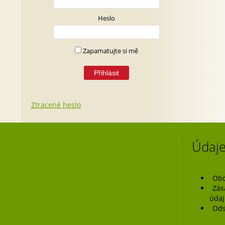
Heslo
Zapamatujte si mě
Ztracené heslo
Údaje
Obc
Zás
úda
Ods