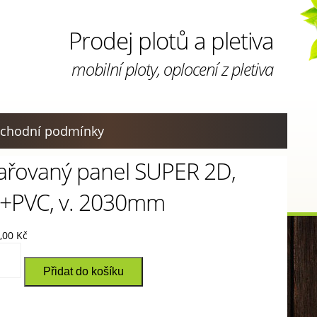
Prodej plotů a pletiva
mobilní ploty, oplocení z pletiva
chodní podmínky
ařovaný panel SUPER 2D,
+PVC, v. 2030mm
7,00
Kč
ovaný
l
Přidat do košíku
R
VC,