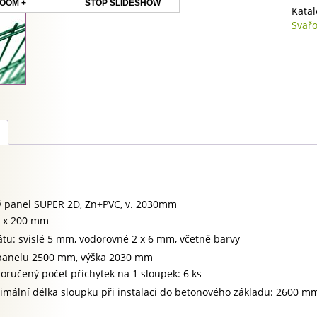
v.
OOM +
STOP SLIDESHOW
Katal
203
Svařo
množ
ý panel SUPER 2D, Zn+PVC, v. 2030mm
 x 200 mm
rátu: svislé 5 mm, vodorovné 2 x 6 mm, včetně barvy
panelu 2500 mm, výška 2030 mm
oručený počet příchytek na 1 sloupek: 6 ks
imální délka sloupku při instalaci do betonového základu: 2600 m