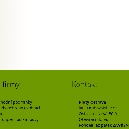
 firmy
Kontakt
hodní podmínky
Ploty Ostrava
ady ochrany osobních
Hrabovská 5/39
jů
Ostrava - Nová Bělá
toupení od smlouvy
Otevírací doba:
Pondělí až pátek
ZAVŘE