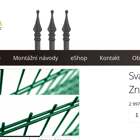
e
Montážní návody
eShop
Kontakt
Ob
Sv
Zn
2 99
Svař
pane
SUPE
2D,
Zn+P